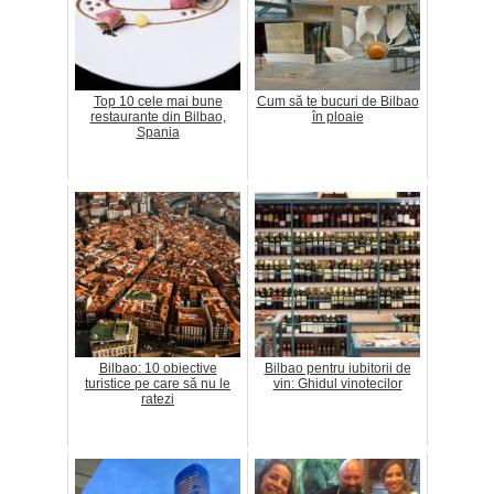
Top 10 cele mai bune
Cum să te bucuri de Bilbao
restaurante din Bilbao,
în ploaie
Spania
Bilbao: 10 obiective
Bilbao pentru iubitorii de
turistice pe care să nu le
vin: Ghidul vinotecilor
ratezi