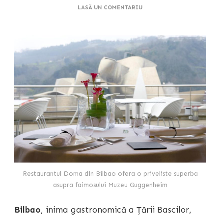
LA
LASĂ UN COMENTARIU
10
RESTAURANTE
DIN
BILBAO
PE
CARE
SĂ
NU
LE
RATEZI
Restaurantul Doma din Bilbao ofera o priveliste superba
asupra faimosului Muzeu Guggenheim
Bilbao
, inima gastronomică a Țării Bascilor,