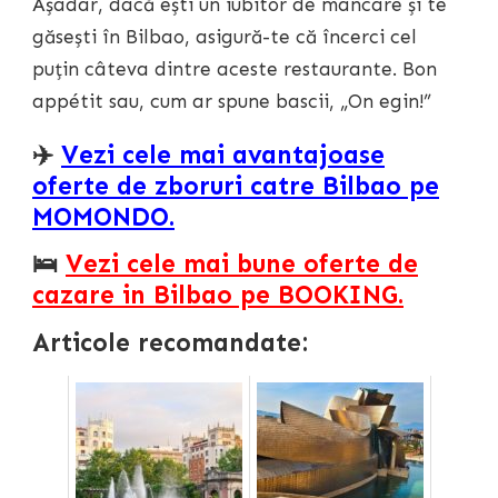
Așadar, dacă ești un iubitor de mâncare și te
găsești în Bilbao, asigură-te că încerci cel
puțin câteva dintre aceste restaurante. Bon
appétit sau, cum ar spune bascii, „On egin!”
✈️
Vezi cele mai avantajoase
oferte de zboruri catre Bilbao pe
MOMONDO.
🛌
Vezi cele mai bune oferte de
cazare in Bilbao pe BOOKING.
Articole recomandate: