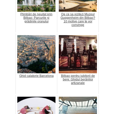
Plimbări de neuitat prin
De ce sa vizitezi Muzeul
Bilbao: Parcurile și
Guggenheim din Bilbao?
grădinile orașului
10 motive care te vor
convinge
Ghid calatorie Barcelona
Bilbao pentru iubitorii de
bere: Ghidul berăriilor
artizanale